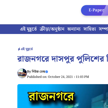
Skip
to
E-Paper
content
এই মুহূর্তে
ক্রীড়া/অনুষ্ঠান
অন্যান্য
সাহিত্য
সম্প
এই মুহূর্তে
রাজনগরে দাসপুর পুলিশের ব
By
নিউজ ডেস্ক
Published on: October 24, 2021 । 11:03 PM