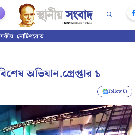
াদকীয়
নোটিশবোর্ড
িশেষ অভিযান,গ্রেপ্তার ১
Follow Us