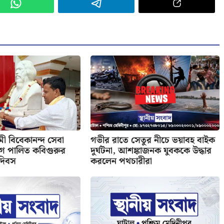
বামী বিবেকানন্দ সেবা
গভীর রাতে সেতুর নীচে ভয়াবহ বাইক
গে পালিত কবিগুরুর
দুর্ঘটনা, আশঙ্কাজনক যুবককে উদ্ধার
 দিবস
করলেন পথচারীরা