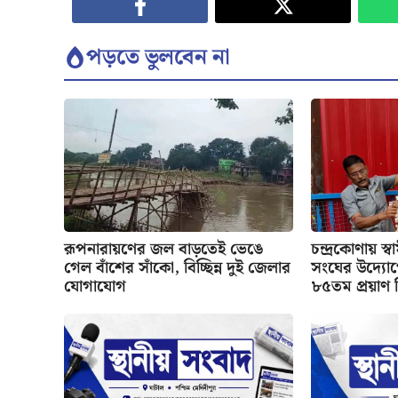
পড়তে ভুলবেন না
রূপনারায়ণের জল বাড়তেই ভেঙে
চন্দ্রকোণায় স্
গেল বাঁশের সাঁকো, বিচ্ছিন্ন দুই জেলার
সংঘের উদ্যো
যোগাযোগ
৮৫তম প্রয়াণ