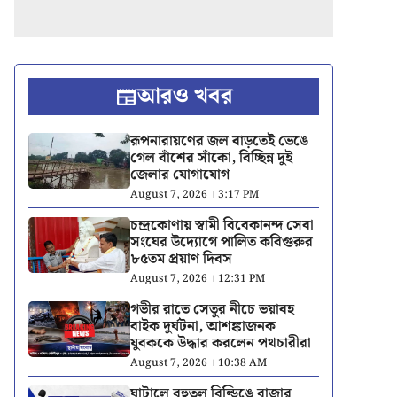
আরও খবর
রূপনারায়ণের জল বাড়তেই ভেঙে
গেল বাঁশের সাঁকো, বিচ্ছিন্ন দুই
জেলার যোগাযোগ
August 7, 2026 । 3:17 PM
চন্দ্রকোণায় স্বামী বিবেকানন্দ সেবা
সংঘের উদ্যোগে পালিত কবিগুরুর
৮৫তম প্রয়াণ দিবস
August 7, 2026 । 12:31 PM
গভীর রাতে সেতুর নীচে ভয়াবহ
বাইক দুর্ঘটনা, আশঙ্কাজনক
যুবককে উদ্ধার করলেন পথচারীরা
August 7, 2026 । 10:38 AM
ঘাটালে বহুতল বিল্ডিঙে বাজার