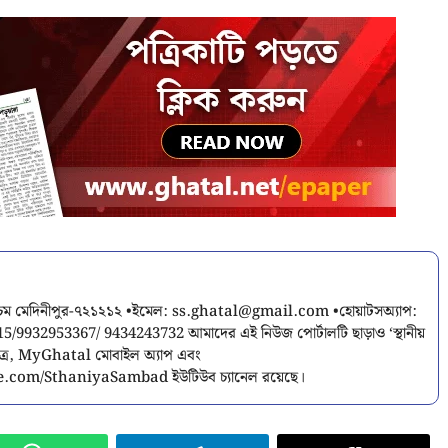
শ্চিম মেদিনীপুর-৭২১২১২ •ইমেল:
ss.ghatal@gmail.com
•হোয়াটসঅ্যাপ:
9932953367/ 9434243732 আমাদের এই নিউজ পোর্টালটি ছাড়াও ‘স্থানীয়
পত্র, MyGhatal মোবাইল অ্যাপ এবং
.com/SthaniyaSambad ইউটিউব চ্যানেল রয়েছে।