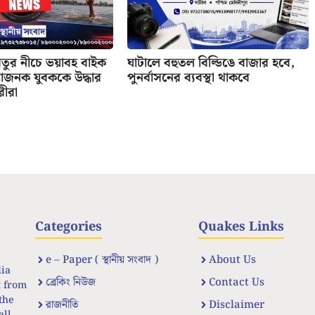
তুর নীচে ভয়াবহ বাইক
ঘাটালে বহুতল বিল্ডিঙে বাজার হবে,
্কাজনক যুবককে উদ্ধার
পুনর্বাসনের ব্যবস্থা থাকবে
ীরা
Categories
Quakes Links
e – Paper ( স্থানীয় সংবাদ )
About Us
dia
ব্রেকিং নিউজ
Contact Us
t from
the
রাজনীতি
Disclaimer
all