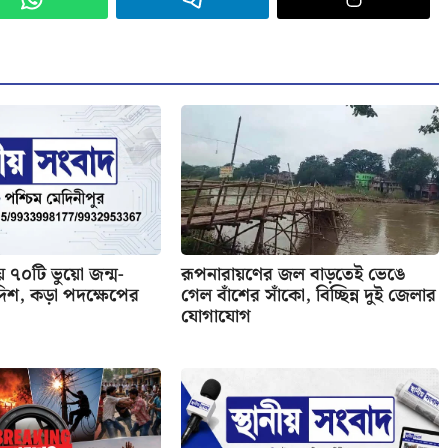
 ৭০টি ভুয়ো জন্ম-
রূপনারায়ণের জল বাড়তেই ভেঙে
দিশ, কড়া পদক্ষেপের
গেল বাঁশের সাঁকো, বিচ্ছিন্ন দুই জেলার
যোগাযোগ