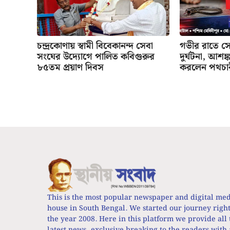
চন্দ্রকোণায় স্বামী বিবেকানন্দ সেবা
গভীর রাতে সে
সংঘের উদ্যোগে পালিত কবিগুরুর
দুর্ঘটনা, আশঙ
৮৫তম প্রয়াণ দিবস
করলেন পথচার
This is the most popular newspaper and digital me
house in South Bengal. We started our journey righ
the year 2008. Here in this platform we provide all 
latest news, exclusive breaking to the readers with 