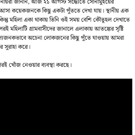
থানীয়রা জানান, আজ ২১ আগস্ট সন্ধ্যেতে সোনামুইয়ের
আসা কয়েকজনকে কিছু একটা পুঁততে দেখা যায়। স্থানীয় এক
 কিন্তু মহিলা একা থাকায় তিনি ওই সময় বেশি কৌতূহল দেখাতে
 পরই মহিলাটি গ্ৰামবাসীদের জানালে এলাকায় আতঙ্কের সৃষ্টি
 রহস্যজনকভাবে অচেনা লোকজনের কিছু পুঁতে যাওয়ায় আমরা
র সুরাহা করে।
পরই খোঁজ নেওয়ার ব্যবস্থা করছে।