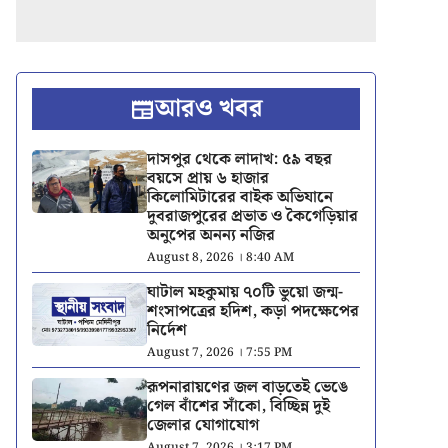
আরও খবর
দাসপুর থেকে লাদাখ: ৫৯ বছর
বয়সে প্রায় ৬ হাজার
কিলোমিটারের বাইক অভিযানে
দুবরাজপুরের প্রভাত ও কৈগেড়িয়ার
অনুপের অনন্য নজির
August 8, 2026 । 8:40 AM
ঘাটাল মহকুমায় ৭০টি ভুয়ো জন্ম-
শংসাপত্রের হদিশ, কড়া পদক্ষেপের
নির্দেশ
August 7, 2026 । 7:55 PM
রূপনারায়ণের জল বাড়তেই ভেঙে
গেল বাঁশের সাঁকো, বিচ্ছিন্ন দুই
জেলার যোগাযোগ
August 7, 2026 । 3:17 PM