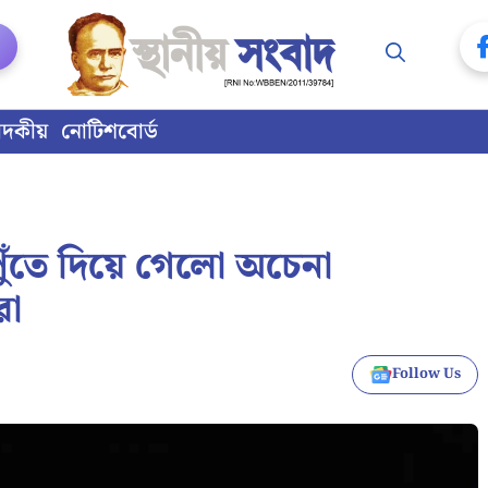
াদকীয়
নোটিশবোর্ড
পুঁতে দিয়ে গেলো অচেনা
রা
Follow Us