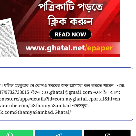
াদিক। ঘাটাল মহকুমার যে কোনও খবরের জন্য আমাকে কল করতে পারেন। •মো:
37/9732738015 •ইমেল:
ss.ghatal@gmail.com
•মোবাইল অ্যাপ:
.com/store/apps/details?id=com.myghatal.eportal&hl=en
.youtube.com/c/SthaniyaSambad •ফেসবুক:
ok.com/SthaniyaSambad.Ghatal/