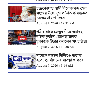
চন্দ্রকোণায় স্বামী বিবেকানন্দ সেবা
সংঘের উদ্যোগে পালিত কবিগুরুর
৮৫তম প্রয়াণ দিবস
August 7, 2026 । 12:31 PM
গভীর রাতে সেতুর নীচে ভয়াবহ
বাইক দুর্ঘটনা, আশঙ্কাজনক
যুবককে উদ্ধার করলেন পথচারীরা
August 7, 2026 । 10:38 AM
ঘাটালে বহুতল বিল্ডিঙে বাজার
হবে, পুনর্বাসনের ব্যবস্থা থাকবে
August 7, 2026 । 9:49 AM