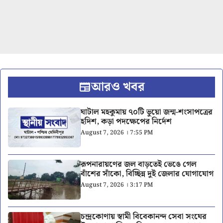
আরও খবর
ঘাটাল মহকুমায় ৭০টি ভুয়ো জন্ম-শংসাপত্রের
হদিশ, কড়া পদক্ষেপের নির্দেশ
August 7, 2026 । 7:55 PM
রূপনারায়ণের জল বাড়তেই ভেঙে গেল
বাঁশের সাঁকো, বিচ্ছিন্ন দুই জেলার যোগাযোগ
August 7, 2026 । 3:17 PM
চন্দ্রকোণায় স্বামী বিবেকানন্দ সেবা সংঘের