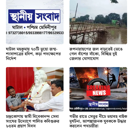
ঘাটাল মহকুমায় ৭০টি ভুয়ো জন্ম-
রূপনারায়ণের জল বাড়তেই ভেঙে
শংসাপত্রের হদিশ, কড়া পদক্ষেপের
গেল বাঁশের সাঁকো, বিচ্ছিন্ন দুই
নির্দেশ
জেলার যোগাযোগ
চন্দ্রকোণায় স্বামী বিবেকানন্দ সেবা
গভীর রাতে সেতুর নীচে ভয়াবহ বাইক
সংঘের উদ্যোগে পালিত কবিগুরুর
দুর্ঘটনা, আশঙ্কাজনক যুবককে উদ্ধার
৮৫তম প্রয়াণ দিবস
করলেন পথচারীরা