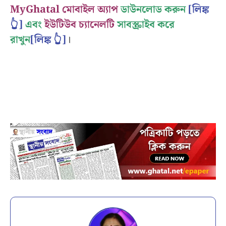
MyGhatal মোবাইল অ্যাপ
ডাউনলোড করুন
[লিঙ্ক
👆]
এবং
ইউটিউব চ্যানেলটি
সাবস্ক্রাইব করে
রাখুন
[লিঙ্ক 👆]
।