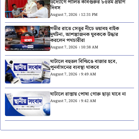
উদ্যোগে পালিত কবিগুরুর ৮৫তম প্রয়াণ
দিবস
August 7, 2026 । 12:31 PM
গভীর রাতে সেতুর নীচে ভয়াবহ বাইক
দুর্ঘটনা, আশঙ্কাজনক যুবককে উদ্ধার
করলেন পথচারীরা
August 7, 2026 । 10:38 AM
ঘাটালে বহুতল বিল্ডিঙে বাজার হবে,
পুনর্বাসনের ব্যবস্থা থাকবে
August 7, 2026 । 9:49 AM
ঘাটালে রাস্তায় পোষা গোরু ছাড়া যাবে না
August 7, 2026 । 9:42 AM