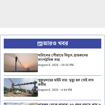
আরও খবর
ঘাটালের গৌরাতে বিদ্যুৎ গ্রাহকদের
সাংগঠনিক সভা
August 8, 2026 । 10:26 PM
খুকুড়দহের হাইট বার: মৃত্যু হল সেই বাস
কর্মীর
August 8, 2026 । 4:44 PM
দাসপুর থেকে লাদাখ: ৫৯ বছর বয়সে প্রায় ৬