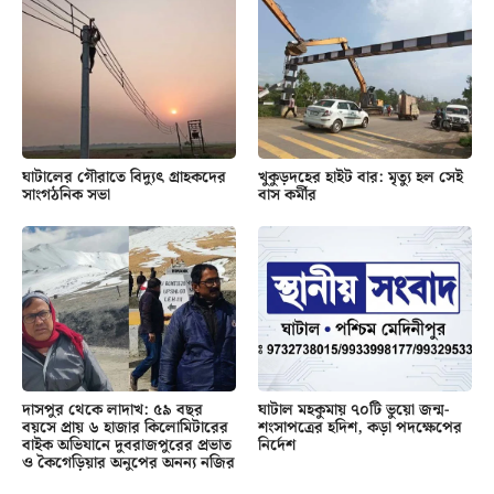
ঘাটালের গৌরাতে বিদ্যুৎ গ্রাহকদের
খুকুড়দহের হাইট বার: মৃত্যু হল সেই
সাংগঠনিক সভা
বাস কর্মীর
দাসপুর থেকে লাদাখ: ৫৯ বছর
ঘাটাল মহকুমায় ৭০টি ভুয়ো জন্ম-
বয়সে প্রায় ৬ হাজার কিলোমিটারের
শংসাপত্রের হদিশ, কড়া পদক্ষেপের
বাইক অভিযানে দুবরাজপুরের প্রভাত
নির্দেশ
ও কৈগেড়িয়ার অনুপের অনন্য নজির