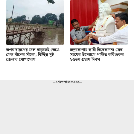
রূপনারায়ণের জল বাড়তেই ভেঙে
চন্দ্রকোণায় স্বামী বিবেকানন্দ সেবা
গেল বাঁশের সাঁকো, বিচ্ছিন্ন দুই
সংঘের উদ্যোগে পালিত কবিগুরুর
জেলার যোগাযোগ
৮৫তম প্রয়াণ দিবস
---Advertisement---