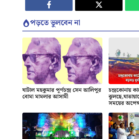
পড়তে ভুলবেন না
ঘাটাল মহকুমার পূর্ণচন্দ্র সেন আলিপুর
চন্দ্রকোনায় ক
বোমা মামলার আসামী
ঝুলছে,যাতায়াত
সময়ের অপেক্