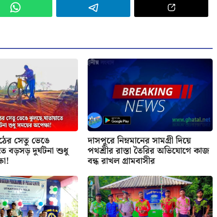
াঠের সেতু ভেঙে
দাসপুরে নিম্নমানের সামগ্রী দিয়ে
ে বড়সড় দুর্ঘটনা শুধু
পথশ্রীর রাস্তা তৈরির অভিযোগে কাজ
ষা!
বন্ধ রাখল গ্রামবাসীর