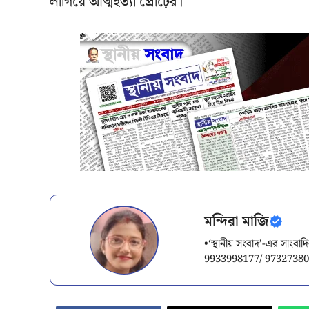
লাগিয়ে আত্মহত্যা প্রৌঢ়ের।
মন্দিরা মাজি
•‘স্থানীয় সংবাদ’-এর সাং
9933998177/ 9732738