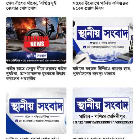
গেল বাঁশের সাঁকো, বিচ্ছিন্ন দুই
সংঘের উদ্যোগে পালিত কবিগুরুর
জেলার যোগাযোগ
৮৫তম প্রয়াণ দিবস
গভীর রাতে সেতুর নীচে ভয়াবহ বাইক
ঘাটালে বহুতল বিল্ডিঙে বাজার হবে,
দুর্ঘটনা, আশঙ্কাজনক যুবককে উদ্ধার
পুনর্বাসনের ব্যবস্থা থাকবে
করলেন পথচারীরা