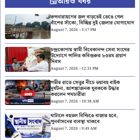
আরও খবর
রূপনারায়ণের জল বাড়তেই ভেঙে গেল
বাঁশের সাঁকো, বিচ্ছিন্ন দুই জেলার যোগাযোগ
August 7, 2026 । 3:17 PM
চন্দ্রকোণায় স্বামী বিবেকানন্দ সেবা সংঘের
উদ্যোগে পালিত কবিগুরুর ৮৫তম প্রয়াণ
দিবস
August 7, 2026 । 12:31 PM
গভীর রাতে সেতুর নীচে ভয়াবহ বাইক
দুর্ঘটনা, আশঙ্কাজনক যুবককে উদ্ধার
করলেন পথচারীরা
August 7, 2026 । 10:38 AM
ঘাটালে বহুতল বিল্ডিঙে বাজার হবে,
পুনর্বাসনের ব্যবস্থা থাকবে
August 7, 2026 । 9:49 AM