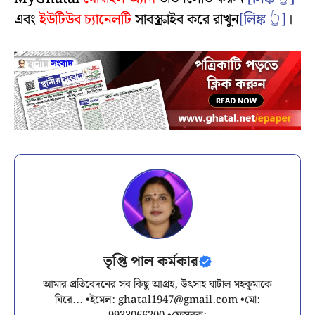
এবং
ইউটিউব চ্যানেলটি
সাবস্ক্রাইব করে রাখুন
[লিঙ্ক 👆]
।
তৃপ্তি পাল কর্মকার
আমার প্রতিবেদনের সব কিছু আগ্রহ, উৎসাহ ঘাটাল মহকুমাকে
ঘিরে... •ইমেল:
ghatal1947@gmail.com
•মো: