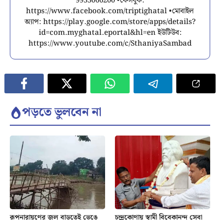
9933066200 •ফেসবুক:
https://www.facebook.com/triptighatal •মোবাইল
অ্যাপ: https://play.google.com/store/apps/details?
id=com.myghatal.eportal&hl=en ইউটিউব:
https://www.youtube.com/c/SthaniyaSambad
পড়তে ভুলবেন না
রূপনারায়ণের জল বাড়তেই ভেঙে
চন্দ্রকোণায় স্বামী বিবেকানন্দ সেবা