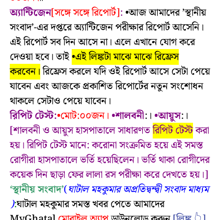
অ্যান্টিজেন
[সঙ্গে সঙ্গে রিপোর্ট]
:
•আজ আমাদের ’স্থানীয়
সংবাদ’-এর দপ্তরে অ্যান্টিজেন পরীক্ষার রিপোর্ট আসেনি।
এই রিপোর্ট সব দিন আসে না। এলে এখানে যোগ করে
দেওয়া হবে। তাই
•এই লিঙ্কটা মাঝে মাঝে রিফ্রেস
করবেন।
রিফ্রেস করলে যদি ওই রিপোর্ট আসে সেটা পেয়ে
যাবেন এবং আজকে প্রকাশিত রিপোর্টের নতুন সংশোধন
থাকলে সেটাও পেয়ে যাবেন।
রিপিট টেস্ট:
•মোট:০০জন।
•শালবনী
:।
•
আয়ুস
:
।
[শালবনী ও আয়ুস হাসপাতালে সাধারণত
রিপিট টেস্ট
করা
হয়। রিপিট টেস্ট মানে: করোনা সংক্রমিত হয়ে এই সমস্ত
রোগীরা হাসপাতালে ভর্তি হয়েছিলেন। ভর্তি থাকা রোগীদের
কয়েক দিন ছাড়া ফের লালা রস পরীক্ষা করে দেখতে হয়।]
‘স্থানীয় সংবাদ’
(
ঘাটাল মহকুমার অপ্রতিদ্বন্দ্বী সংবাদ মাধ্যম
)
:
ঘাটাল মহকুমার সমস্ত খবর পেতে আমাদের
MyGhatal
মোবাইল অ্যাপ
ডাউনলোড করুন
[লিঙ্ক 👆]