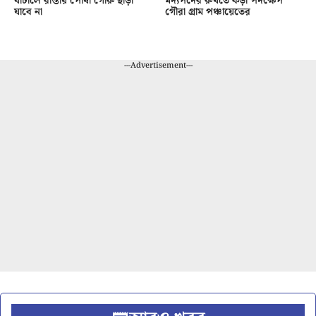
ঘাটালে রাস্তায় পোষা গোরু ছাড়া
মদ্যপদের রুখতে কড়া পদক্ষেপ
যাবে না
গৌরা গ্রাম পঞ্চায়েতের
---Advertisement---