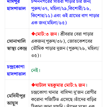
দাসপুর
চন্দননগরের সাঁতরা পাড়ার চার জন(
হাসপাতাল
পুরুষ/৩৭, মহিলা/২৯,কিশোরী/১৬,
কিশোর/১১) এবং ওই গ্রামের বাগ পাড়ার
এক জন(মহিলা/৬৫)
❖মোট:৩ জন
। শ্রীবরার বেরা পাড়ার
সোনাখালি
একজন(পুরুষ/৩৮), জোতকেশবের
স্বাস্থ্য কেন্দ্র
ভৌমিক পাড়ার দুজন (পুরুষ/২৬, মহিলা/
৩৫)।
চন্দ্রকোণা
নেই।
হাসপাতাল
❖ঘাটাল মহকুমার মোট:২ জন
।
চন্দ্রকোণা থানার বাসিন্দা দু’জন রোগীর
মেদিনীপুর
করোনা পজিটিভ এসেছে।তাঁদের বাড়ির
আয়ুস
ঠিকানা জানা যায়নি। তাঁদের মধ্যে এক