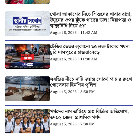
খোলা আকাশের নিচে শিশুদের খাবার রান্না,
উনুনের ওপর ঝুঁকে গাছের ডাল! নিরাপত্তা ও
স্বাস্থ্যবিধি নিয়ে প্রশ্ন
August 6, 2026 । 11:48 AM
টেডির ভেতর লুকানো ১৫ লক্ষ টাকার গয়না
চুরি দাসপুরের হাজরাবেড়ে
August 6, 2026 । 11:30 AM
সবজির নীচে ন’টি জ্যান্ত গোরু! পাচার রুখে
গোসেবায় হিমশিম পুলিশ
August 5, 2026 । 8:50 PM
পর্ষদের নাম ভাঙিয়ে প্রশ্ন বিক্রির অভিযোগ,
তদন্তে জেলা প্রাথমিক পর্ষদ
August 5, 2026 । 7:38 PM