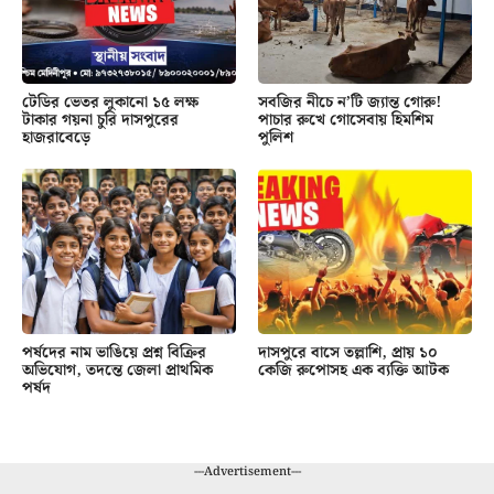
টেডির ভেতর লুকানো ১৫ লক্ষ
সবজির নীচে ন’টি জ্যান্ত গোরু!
টাকার গয়না চুরি দাসপুরের
পাচার রুখে গোসেবায় হিমশিম
হাজরাবেড়ে
পুলিশ
পর্ষদের নাম ভাঙিয়ে প্রশ্ন বিক্রির
দাসপুরে বাসে তল্লাশি, প্রায় ১০
অভিযোগ, তদন্তে জেলা প্রাথমিক
কেজি রুপোসহ এক ব্যক্তি আটক
পর্ষদ
---Advertisement---