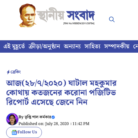
Skip
to
content
এই মুহূর্তে
ক্রীড়া/অনুষ্ঠান
অন্যান্য
সাহিত্য
সম্পাদকীয়
ন
ব্রেকিং
আজ(২৮/৭/২০২০) ঘাটাল মহকুমার
কোথায় কতজনের করোনা পজিটিভ
রিপোর্ট এসেছে জেনে নিন
By
তৃপ্তি পাল কর্মকার
Published on: July 28, 2020 । 11:42 PM
Follow Us