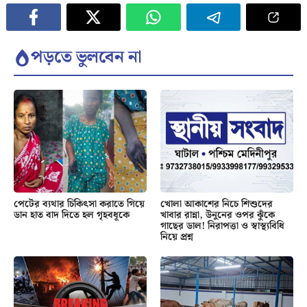
পড়তে ভুলবেন না
পেটের ব্যথার চিকিৎসা করাতে গিয়ে
খোলা আকাশের নিচে শিশুদের
ডান হাত বাদ দিতে হল গৃহবধূকে
খাবার রান্না, উনুনের ওপর ঝুঁকে
গাছের ডাল! নিরাপত্তা ও স্বাস্থ্যবিধি
নিয়ে প্রশ্ন