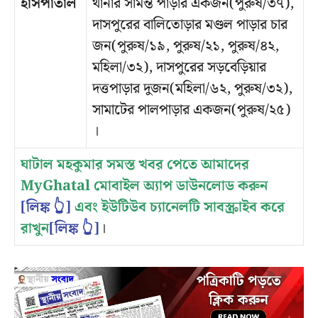
হাসপাতাল
থানার সামন্ত পাড়ার একজন(পুরুষ/৩৭),
দাসপুরের বালিতোড়ার মণ্ডল পাড়ার চার
জন(পুরুষ/১৯, পুরুষ/২১, পুরুষ/৪২,
মহিলা/৩২), দাসপুরের সড়বেড়িয়ার
দত্তপাড়ার দুজন(মহিলা/৬২, পুরুষ/৩২),
সামাটের পালপাড়ার একজন(পুরুষ/২৫)
।
ঘাটাল মহকুমার সমস্ত খবর পেতে আমাদের
MyGhatal মোবাইল অ্যাপ ডাউনলোড করুন
[লিঙ্ক 👆]
এবং ইউটিউব চ্যানেলটি সাবস্ক্রাইব করে
রাখুন
[লিঙ্ক 👆]
।