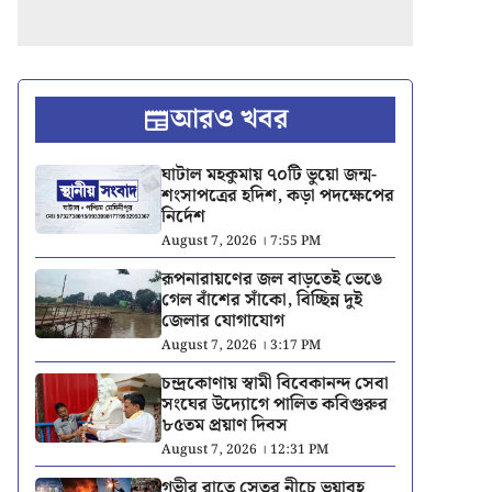
আরও খবর
ঘাটাল মহকুমায় ৭০টি ভুয়ো জন্ম-
শংসাপত্রের হদিশ, কড়া পদক্ষেপের
নির্দেশ
August 7, 2026 । 7:55 PM
রূপনারায়ণের জল বাড়তেই ভেঙে
গেল বাঁশের সাঁকো, বিচ্ছিন্ন দুই
জেলার যোগাযোগ
August 7, 2026 । 3:17 PM
চন্দ্রকোণায় স্বামী বিবেকানন্দ সেবা
সংঘের উদ্যোগে পালিত কবিগুরুর
৮৫তম প্রয়াণ দিবস
August 7, 2026 । 12:31 PM
গভীর রাতে সেতুর নীচে ভয়াবহ