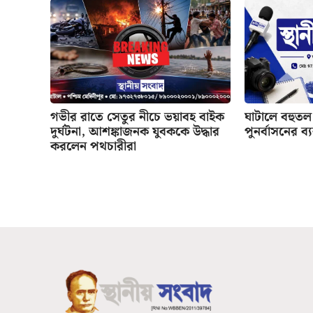
গভীর রাতে সেতুর নীচে ভয়াবহ বাইক
ঘাটালে বহুতল 
দুর্ঘটনা, আশঙ্কাজনক যুবককে উদ্ধার
পুনর্বাসনের ব্
করলেন পথচারীরা