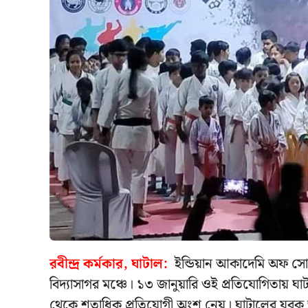
রবীন্দ্র কর্মকার, ঘাটাল:
ইন্ডিয়ান আকাদেমি অফ সোত
বিদ্যাসাগর মঞ্চে। ১৩ জানুয়ারি ওই প্রতিযোগিতায় ঘা
থেকে শতাধিক প্রতিযোগী অংশ নেয়। ঘাটালের যুবক তথ