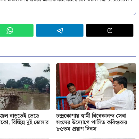
টনা ও তথ্য জানা থাকলে আমাকে সঙ্গে সঙ্গে শেয়ার করুন। মো: 9933998177
 জল বাড়তেই ভেঙে
চন্দ্রকোণায় স্বামী বিবেকানন্দ সেবা
কো, বিচ্ছিন্ন দুই জেলার
সংঘের উদ্যোগে পালিত কবিগুরুর
৮৫তম প্রয়াণ দিবস