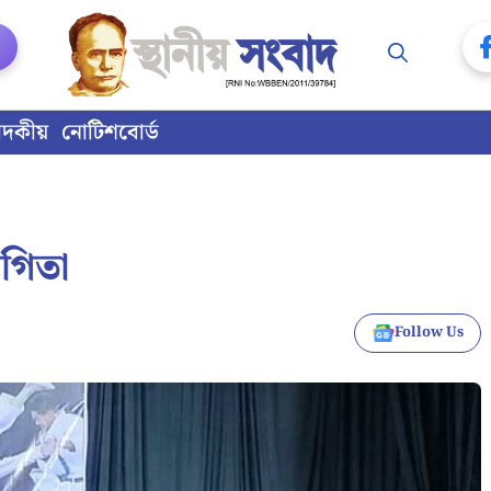
াদকীয়
নোটিশবোর্ড
োগিতা
Follow Us