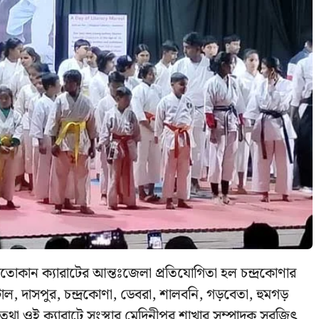
োকান ক্যারাটের আন্তঃজেলা প্রতিযোগিতা হল চন্দ্রকোণার
টাল, দাসপুর, চন্দ্রকোণা, ডেবরা, শালবনি, গড়বেতা, হুমগড়
া ওই ক্যারাটে সংস্থার মেদিনীপুর শাখার সম্পাদক সুরজিৎ