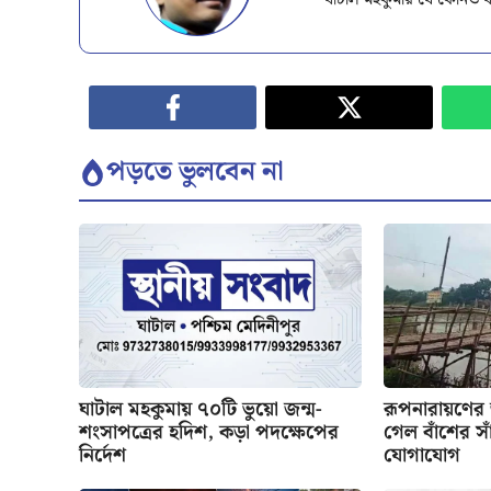
ঘাটাল মহকুমার যে কোনও ঘ
পড়তে ভুলবেন না
ঘাটাল মহকুমায় ৭০টি ভুয়ো জন্ম-
রূপনারায়ণের
শংসাপত্রের হদিশ, কড়া পদক্ষেপের
গেল বাঁশের সাঁ
নির্দেশ
যোগাযোগ