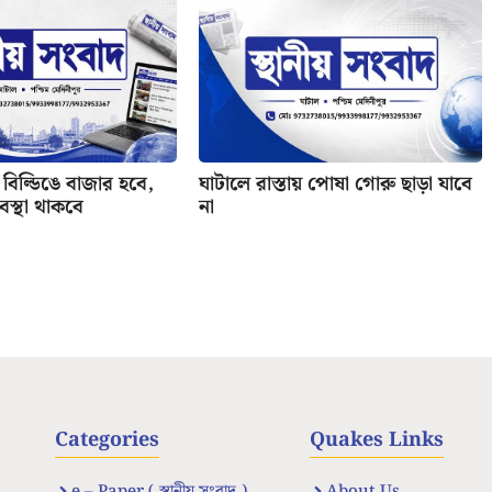
বিল্ডিঙে বাজার হবে,
ঘাটালে রাস্তায় পোষা গোরু ছাড়া যাবে
যবস্থা থাকবে
না
Categories
Quakes Links
e – Paper ( স্থানীয় সংবাদ )
About Us