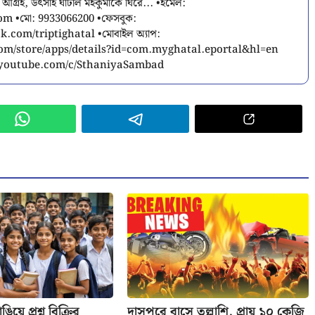
 আগ্রহ, উৎসাহ ঘাটাল মহকুমাকে ঘিরে... •ইমেল:
com
•মো: 9933066200 •ফেসবুক:
.com/triptighatal •মোবাইল অ্যাপ:
.com/store/apps/details?id=com.myghatal.eportal&hl=en
w.youtube.com/c/SthaniyaSambad
িয়ে প্রশ্ন বিক্রির
দাসপুরে বাসে তল্লাশি, প্রায় ১০ কেজি