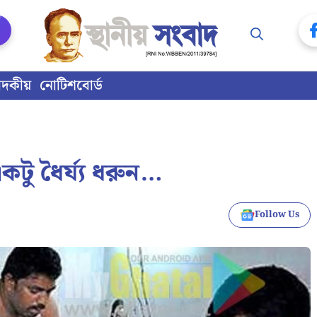
াদকীয়
নোটিশবোর্ড
কটু ধৈর্য্য ধরুন…
Follow Us