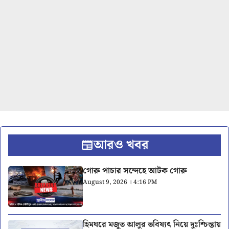
আরও খবর
গোরু পাচার সন্দেহে আটক গোরু
August 9, 2026 । 4:16 PM
হিমঘরে মজুত আলুর ভবিষ্যৎ নিয়ে দুঃশ্চিন্তায়