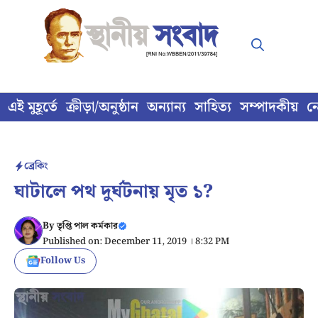
Skip
to
content
এই মুহূর্তে
ক্রীড়া/অনুষ্ঠান
অন্যান্য
সাহিত্য
সম্পাদকীয়
ন
ব্রেকিং
ঘাটালে পথ দুর্ঘটনায় মৃত ১?
By
তৃপ্তি পাল কর্মকার
Published on: December 11, 2019 । 8:32 PM
Follow Us