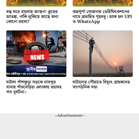
বন্ধ ঘরে বারবার আগুন! ভূতের
অন্নপূর্ণা যোজনার ভেরিফিকেশনের
আতঙ্ক, নাকি লুকিয়ে আছে অন্য
নামে প্রতারিত গৃহবধূ। হ্যাক হল UPI
কোনো রহস্য?
ও WhatsApp
ঘাটাল পাঁশকুড়া সড়কে দাসপুর
ঘাটালের গৌরাতে বিদ্যুৎ গ্রাহকদের
থানার পাঁচবেড়িয়া এলাকায় ভয়াবহ
সাংগঠনিক সভা
পথ দুর্ঘটনা।
---Advertisement---