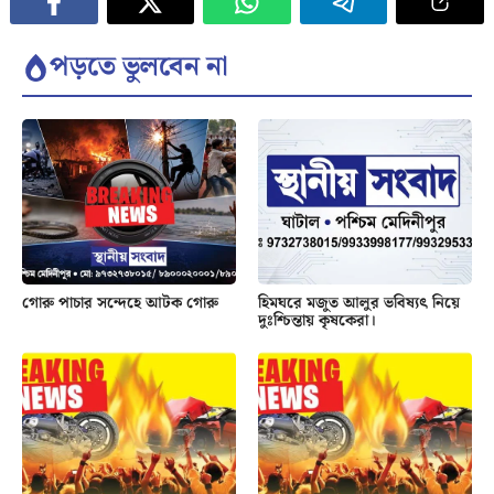
পড়তে ভুলবেন না
গোরু পাচার সন্দেহে আটক গোরু
হিমঘরে মজুত আলুর ভবিষ্যৎ নিয়ে
দুঃশ্চিন্তায় কৃষকেরা।