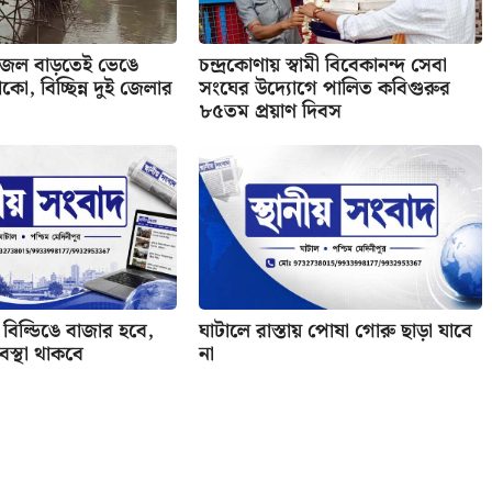
 জল বাড়তেই ভেঙে
চন্দ্রকোণায় স্বামী বিবেকানন্দ সেবা
কো, বিচ্ছিন্ন দুই জেলার
সংঘের উদ্যোগে পালিত কবিগুরুর
৮৫তম প্রয়াণ দিবস
বিল্ডিঙে বাজার হবে,
ঘাটালে রাস্তায় পোষা গোরু ছাড়া যাবে
যবস্থা থাকবে
না