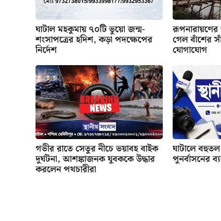
ঘাটাল মহকুমায় ৭০টি ভুয়ো জন্ম-
রূপনারায়ণের
শংসাপত্রের হদিশ, কড়া পদক্ষেপের
গেল বাঁশের সাঁ
নির্দেশ
যোগাযোগ
গভীর রাতে সেতুর নীচে ভয়াবহ বাইক
ঘাটালে বহুতল 
দুর্ঘটনা, আশঙ্কাজনক যুবককে উদ্ধার
পুনর্বাসনের ব্
করলেন পথচারীরা