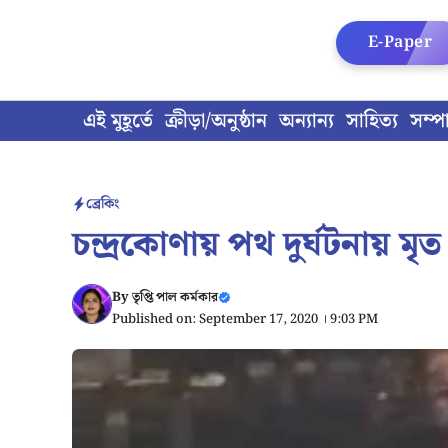
Skip
to
E-Paper
content
এই মুহূর্তে
ক্রীড়া/অনুষ্ঠান
অন্যান্য
সাহিত্য
সম্প
ব্রেকিং
চন্দ্রকোণায় পথ দুর্ঘটনায় ম
By
তৃপ্তি পাল কর্মকার
Published on: September 17, 2020 । 9:03 PM