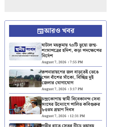
আরও খবর
ঘাটাল মহকুমায় ৭০টি ভুয়ো জন্ম-
শংসাপত্রের হদিশ, কড়া পদক্ষেপের
নির্দেশ
August 7, 2026 । 7:55 PM
রূপনারায়ণের জল বাড়তেই ভেঙে
গেল বাঁশের সাঁকো, বিচ্ছিন্ন দুই
জেলার যোগাযোগ
August 7, 2026 । 3:17 PM
চন্দ্রকোণায় স্বামী বিবেকানন্দ সেবা
সংঘের উদ্যোগে পালিত কবিগুরুর
৮৫তম প্রয়াণ দিবস
August 7, 2026 । 12:31 PM
গভীর রাতে সেতুর নীচে ভয়াবহ