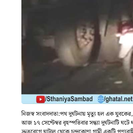
নিজস্ব সংবাদদাতা:পথ দুর্ঘটনায় মৃত্যু হল এক যু
আজ ১৭ সেপ্টেম্বর বৃহস্পতিবার সন্ধ্যা দুর্ঘটনাটি ঘটে
দ্রুতবেগে ঘাটাল থেকে চন্দ্রকোণা গামী একটি পণ্যবাহী ট