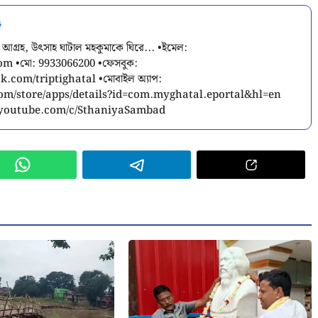
 আগ্রহ, উৎসাহ ঘাটাল মহকুমাকে ঘিরে... •ইমেল:
com
•মো: 9933066200 •ফেসবুক:
.com/triptighatal •মোবাইল অ্যাপ:
.com/store/apps/details?id=com.myghatal.eportal&hl=en
w.youtube.com/c/SthaniyaSambad