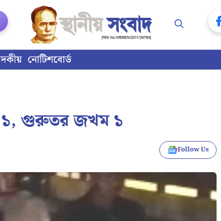
াদকীয়
নোটিশবোর্ড
ৃত ১, গুরুতর জখম ১
Follow Us