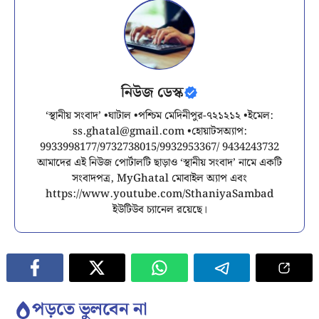
নিউজ ডেস্ক
‘স্থানীয় সংবাদ’ •ঘাটাল •পশ্চিম মেদিনীপুর-৭২১২১২ •ইমেল:
ss.ghatal@gmail.com
•হোয়াটসঅ্যাপ:
9933998177/9732738015/9932953367/ 9434243732
আমাদের এই নিউজ পোর্টালটি ছাড়াও ‘স্থানীয় সংবাদ’ নামে একটি
সংবাদপত্র, MyGhatal মোবাইল অ্যাপ এবং
https://www.youtube.com/SthaniyaSambad
ইউটিউব চ্যানেল রয়েছে।
পড়তে ভুলবেন না