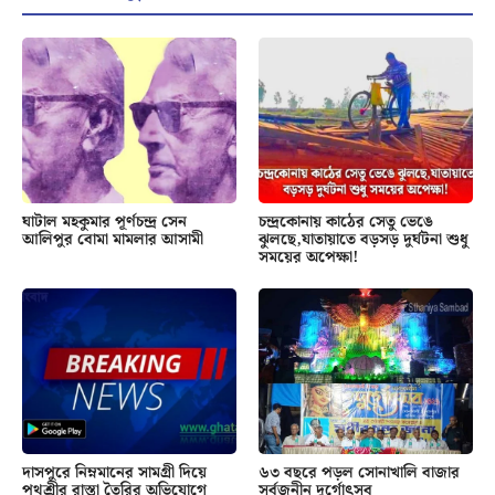
ঘাটাল মহকুমার পূর্ণচন্দ্র সেন
চন্দ্রকোনায় কাঠের সেতু ভেঙে
আলিপুর বোমা মামলার আসামী
ঝুলছে,যাতায়াতে বড়সড় দুর্ঘটনা শুধু
সময়ের অপেক্ষা!
দাসপুরে নিম্নমানের সামগ্রী দিয়ে
৬৩ বছরে পড়ল সোনাখালি বাজার
পথশ্রীর রাস্তা তৈরির অভিযোগে
সর্বজনীন দুর্গোৎসব