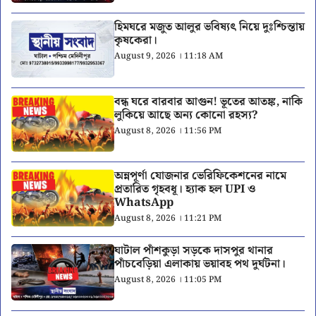
হিমঘরে মজুত আলুর ভবিষ্যৎ নিয়ে দুঃশ্চিন্তায়
কৃষকেরা।
August 9, 2026 । 11:18 AM
বন্ধ ঘরে বারবার আগুন! ভূতের আতঙ্ক, নাকি
লুকিয়ে আছে অন্য কোনো রহস্য?
August 8, 2026 । 11:56 PM
অন্নপূর্ণা যোজনার ভেরিফিকেশনের নামে
প্রতারিত গৃহবধূ। হ্যাক হল UPI ও
WhatsApp
August 8, 2026 । 11:21 PM
ঘাটাল পাঁশকুড়া সড়কে দাসপুর থানার
পাঁচবেড়িয়া এলাকায় ভয়াবহ পথ দুর্ঘটনা।
August 8, 2026 । 11:05 PM