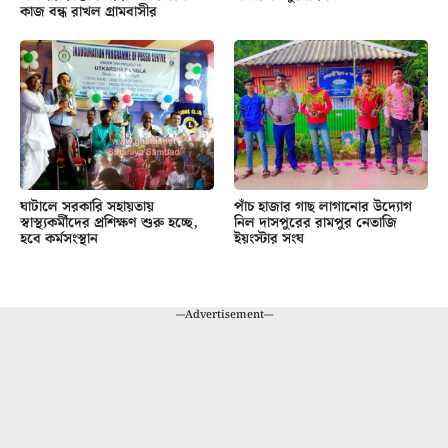
কাজ বন্ধ রাখল গ্রামবাসীর
ঘাটালে সরকারি সহায়তায়
পাঁচ হাজার গাছ লাগানোর উদ্যোগ
স্বাস্থ্যকর্মীদের প্রশিক্ষণ শুরু হচ্ছে,
নিল দাসপুরের রামপুর নেতাজি
হবে কর্মসংস্থান
ইয়ংস্টার সংঘ
---Advertisement---