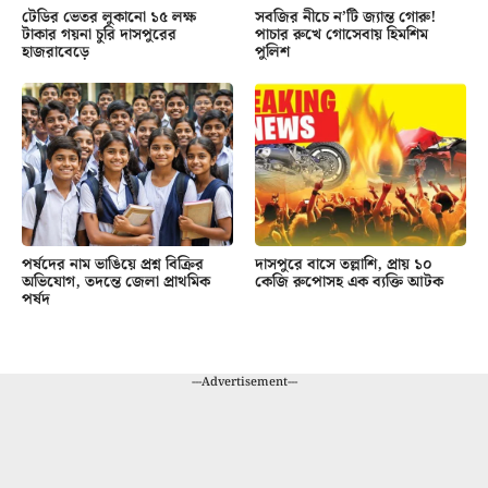
টেডির ভেতর লুকানো ১৫ লক্ষ
সবজির নীচে ন’টি জ্যান্ত গোরু!
টাকার গয়না চুরি দাসপুরের
পাচার রুখে গোসেবায় হিমশিম
হাজরাবেড়ে
পুলিশ
পর্ষদের নাম ভাঙিয়ে প্রশ্ন বিক্রির
দাসপুরে বাসে তল্লাশি, প্রায় ১০
অভিযোগ, তদন্তে জেলা প্রাথমিক
কেজি রুপোসহ এক ব্যক্তি আটক
পর্ষদ
---Advertisement---