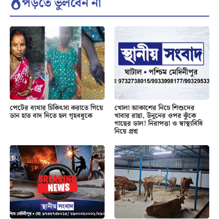
পড়তে ভুলবেন না
পেটের ব্যথার চিকিৎসা করাতে গিয়ে
খোলা আকাশের নিচে শিশুদের
ডান হাত বাদ দিতে হল গৃহবধূকে
খাবার রান্না, উনুনের ওপর ঝুঁকে
গাছের ডাল! নিরাপত্তা ও স্বাস্থ্যবিধি
নিয়ে প্রশ্ন