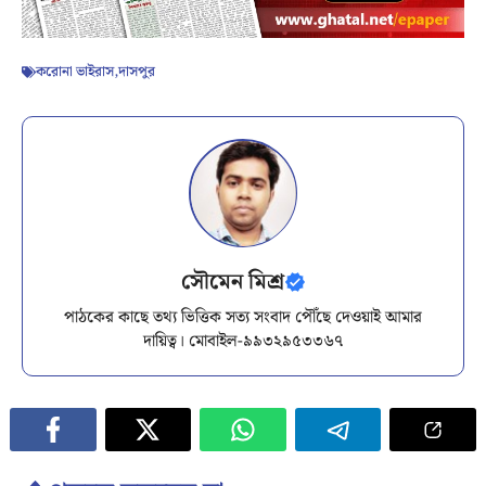
করোনা ভাইরাস
,
দাসপুর
সৌমেন মিশ্র
পাঠকের কাছে তথ্য ভিত্তিক সত্য সংবাদ পৌঁছে দেওয়াই আমার
দায়িত্ব। মোবাইল-৯৯৩২৯৫৩৩৬৭