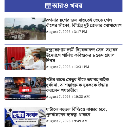
আরও খবর
রূপনারায়ণের জল বাড়তেই ভেঙে গেল
বাঁশের সাঁকো, বিচ্ছিন্ন দুই জেলার যোগাযোগ
August 7, 2026 । 3:17 PM
চন্দ্রকোণায় স্বামী বিবেকানন্দ সেবা সংঘের
উদ্যোগে পালিত কবিগুরুর ৮৫তম প্রয়াণ
দিবস
August 7, 2026 । 12:31 PM
গভীর রাতে সেতুর নীচে ভয়াবহ বাইক
দুর্ঘটনা, আশঙ্কাজনক যুবককে উদ্ধার
করলেন পথচারীরা
August 7, 2026 । 10:38 AM
ঘাটালে বহুতল বিল্ডিঙে বাজার হবে,
পুনর্বাসনের ব্যবস্থা থাকবে
August 7, 2026 । 9:49 AM