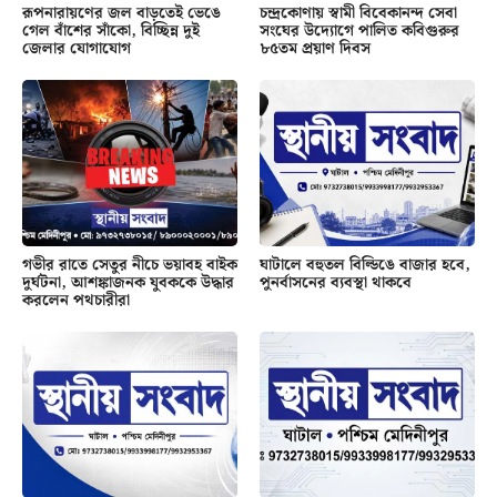
রূপনারায়ণের জল বাড়তেই ভেঙে
চন্দ্রকোণায় স্বামী বিবেকানন্দ সেবা
গেল বাঁশের সাঁকো, বিচ্ছিন্ন দুই
সংঘের উদ্যোগে পালিত কবিগুরুর
জেলার যোগাযোগ
৮৫তম প্রয়াণ দিবস
গভীর রাতে সেতুর নীচে ভয়াবহ বাইক
ঘাটালে বহুতল বিল্ডিঙে বাজার হবে,
দুর্ঘটনা, আশঙ্কাজনক যুবককে উদ্ধার
পুনর্বাসনের ব্যবস্থা থাকবে
করলেন পথচারীরা