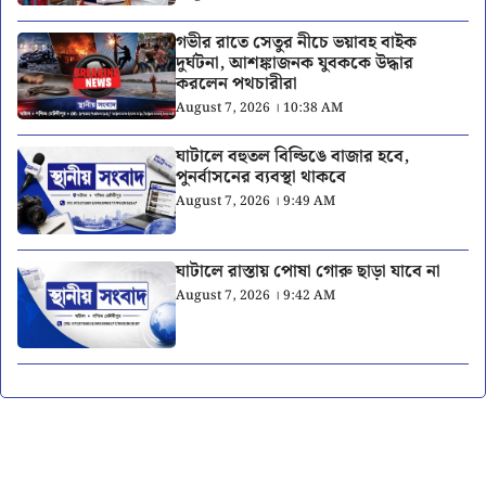
গভীর রাতে সেতুর নীচে ভয়াবহ বাইক
দুর্ঘটনা, আশঙ্কাজনক যুবককে উদ্ধার
করলেন পথচারীরা
August 7, 2026 । 10:38 AM
ঘাটালে বহুতল বিল্ডিঙে বাজার হবে,
পুনর্বাসনের ব্যবস্থা থাকবে
August 7, 2026 । 9:49 AM
ঘাটালে রাস্তায় পোষা গোরু ছাড়া যাবে না
August 7, 2026 । 9:42 AM