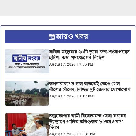
আরও খবর
ঘাটাল মহকুমায় ৭০টি ভুয়ো জন্ম-শংসাপত্রের
হদিশ, কড়া পদক্ষেপের নির্দেশ
August 7, 2026 । 7:55 PM
রূপনারায়ণের জল বাড়তেই ভেঙে গেল
বাঁশের সাঁকো, বিচ্ছিন্ন দুই জেলার যোগাযোগ
August 7, 2026 । 3:17 PM
চন্দ্রকোণায় স্বামী বিবেকানন্দ সেবা সংঘের
উদ্যোগে পালিত কবিগুরুর ৮৫তম প্রয়াণ
দিবস
August 7, 2026 । 12:31 PM