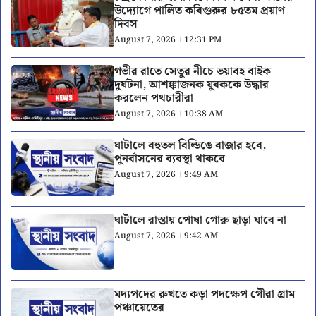
উদ্যোগে পালিত কবিগুরুর ৮৫তম প্রয়াণ
দিবস
August 7, 2026 । 12:31 PM
গভীর রাতে সেতুর নীচে ভয়াবহ বাইক
দুর্ঘটনা, আশঙ্কাজনক যুবককে উদ্ধার
করলেন পথচারীরা
August 7, 2026 । 10:38 AM
ঘাটালে বহুতল বিল্ডিঙে বাজার হবে,
পুনর্বাসনের ব্যবস্থা থাকবে
August 7, 2026 । 9:49 AM
ঘাটালে রাস্তায় পোষা গোরু ছাড়া যাবে না
August 7, 2026 । 9:42 AM
মদ্যপদের রুখতে কড়া পদক্ষেপ গৌরা গ্রাম
পঞ্চায়েতের