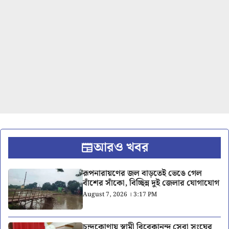
আরও খবর
রূপনারায়ণের জল বাড়তেই ভেঙে গেল
বাঁশের সাঁকো, বিচ্ছিন্ন দুই জেলার যোগাযোগ
August 7, 2026 । 3:17 PM
চন্দ্রকোণায় স্বামী বিবেকানন্দ সেবা সংঘের