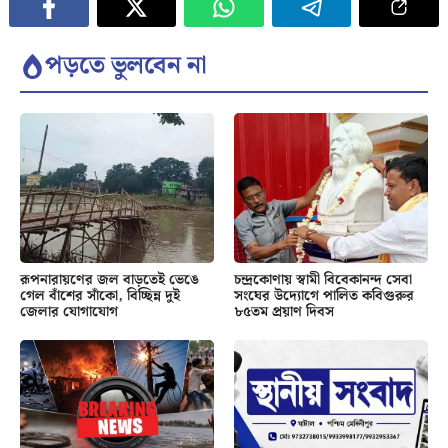
পড়তে ভুলবেন না
রূপনারায়ণের জল বাড়তেই ভেঙে
চন্দ্রকোণায় স্বামী বিবেকানন্দ সেবা
গেল বাঁশের সাঁকো, বিচ্ছিন্ন দুই
সংঘের উদ্যোগে পালিত কবিগুরুর
জেলার যোগাযোগ
৮৫তম প্রয়াণ দিবস