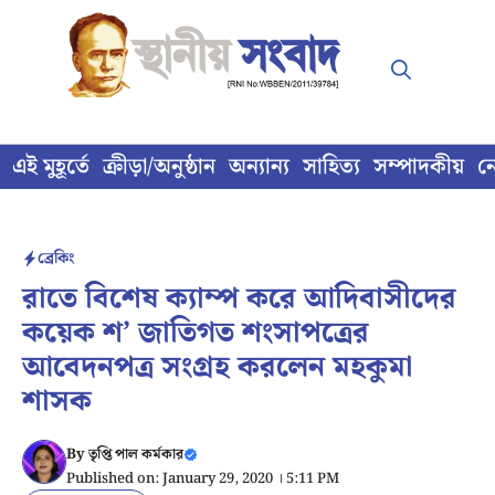
Skip
to
content
এই মুহূর্তে
ক্রীড়া/অনুষ্ঠান
অন্যান্য
সাহিত্য
সম্পাদকীয়
ন
ব্রেকিং
রাতে বিশেষ ক্যাম্প করে আদিবাসীদের
কয়েক শ’ জাতিগত শংসাপত্রের
আবেদনপত্র সংগ্রহ করলেন মহকুমা
শাসক
By
তৃপ্তি পাল কর্মকার
Published on: January 29, 2020 । 5:11 PM