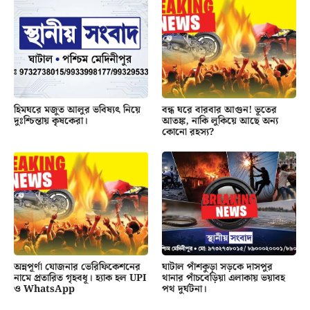
হিমঘরে মজুত আলুর ভবিষ্যৎ নিয়ে
বন্ধ ঘরে বারবার আগুন! ভূতের
দুঃশ্চিন্তায় কৃষকেরা।
আতঙ্ক, নাকি লুকিয়ে আছে অন্য
কোনো রহস্য?
অন্নপূর্ণা যোজনার ভেরিফিকেশনের
ঘাটাল পাঁশকুড়া সড়কে দাসপুর
নামে প্রতারিত গৃহবধূ। হ্যাক হল UPI
থানার পাঁচবেড়িয়া এলাকায় ভয়াবহ
ও WhatsApp
পথ দুর্ঘটনা।