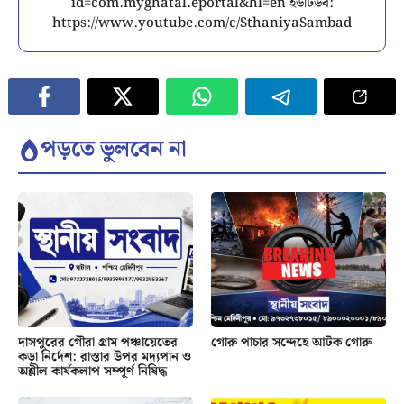
id=com.myghatal.eportal&hl=en ইউটিউব:
https://www.youtube.com/c/SthaniyaSambad
পড়তে ভুলবেন না
দাসপুরের গৌরা গ্রাম পঞ্চায়েতের
গোরু পাচার সন্দেহে আটক গোরু
কড়া নির্দেশ: রাস্তার উপর মদ্যপান ও
অশ্লীল কার্যকলাপ সম্পূর্ণ নিষিদ্ধ