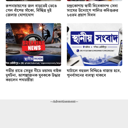
রূপনারায়ণের জল বাড়তেই ভেঙে
চন্দ্রকোণায় স্বামী বিবেকানন্দ সেবা
গেল বাঁশের সাঁকো, বিচ্ছিন্ন দুই
সংঘের উদ্যোগে পালিত কবিগুরুর
জেলার যোগাযোগ
৮৫তম প্রয়াণ দিবস
গভীর রাতে সেতুর নীচে ভয়াবহ বাইক
ঘাটালে বহুতল বিল্ডিঙে বাজার হবে,
দুর্ঘটনা, আশঙ্কাজনক যুবককে উদ্ধার
পুনর্বাসনের ব্যবস্থা থাকবে
করলেন পথচারীরা
---Advertisement---