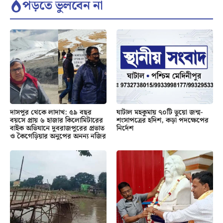
পড়তে ভুলবেন না
দাসপুর থেকে লাদাখ: ৫৯ বছর
ঘাটাল মহকুমায় ৭০টি ভুয়ো জন্ম-
বয়সে প্রায় ৬ হাজার কিলোমিটারের
শংসাপত্রের হদিশ, কড়া পদক্ষেপের
বাইক অভিযানে দুবরাজপুরের প্রভাত
নির্দেশ
ও কৈগেড়িয়ার অনুপের অনন্য নজির