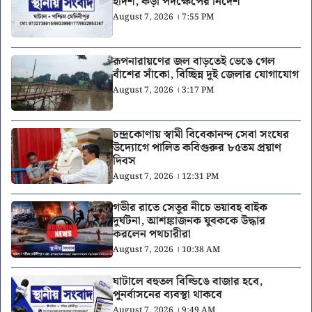
হদিশ, কড়া পদক্ষেপের নির্দেশ
August 7, 2026 । 7:55 PM
রূপনারায়ণের জল বাড়তেই ভেঙে গেল
বাঁশের সাঁকো, বিচ্ছিন্ন দুই জেলার যোগাযোগ
August 7, 2026 । 3:17 PM
চন্দ্রকোণায় স্বামী বিবেকানন্দ সেবা সংঘের
উদ্যোগে পালিত কবিগুরুর ৮৫তম প্রয়াণ
দিবস
August 7, 2026 । 12:31 PM
গভীর রাতে সেতুর নীচে ভয়াবহ বাইক
দুর্ঘটনা, আশঙ্কাজনক যুবককে উদ্ধার
করলেন পথচারীরা
August 7, 2026 । 10:38 AM
ঘাটালে বহুতল বিল্ডিঙে বাজার হবে,
পুনর্বাসনের ব্যবস্থা থাকবে
August 7, 2026 । 9:49 AM