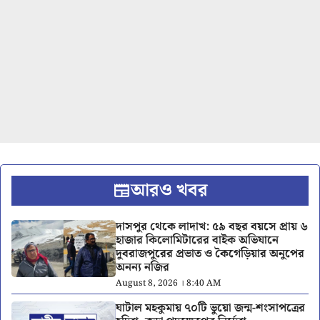
আরও খবর
দাসপুর থেকে লাদাখ: ৫৯ বছর বয়সে প্রায় ৬
হাজার কিলোমিটারের বাইক অভিযানে
দুবরাজপুরের প্রভাত ও কৈগেড়িয়ার অনুপের
অনন্য নজির
August 8, 2026 । 8:40 AM
ঘাটাল মহকুমায় ৭০টি ভুয়ো জন্ম-শংসাপত্রের