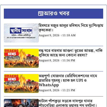
আরও খবর
হিমঘরে মজুত আলুর ভবিষ্যৎ নিয়ে দুঃশ্চিন্তায়
কৃষকেরা।
August 9, 2026 । 11:18 AM
বন্ধ ঘরে বারবার আগুন! ভূতের আতঙ্ক, নাকি
লুকিয়ে আছে অন্য কোনো রহস্য?
August 8, 2026 । 11:56 PM
অন্নপূর্ণা যোজনার ভেরিফিকেশনের নামে
প্রতারিত গৃহবধূ। হ্যাক হল UPI ও
WhatsApp
August 8, 2026 । 11:21 PM
ঘাটাল পাঁশকুড়া সড়কে দাসপুর থানার
পাঁচবেড়িয়া এলাকায় ভয়াবহ পথ দুর্ঘটনা।