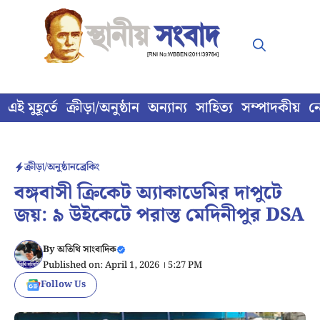
Skip
to
content
এই মুহূর্তে
ক্রীড়া/অনুষ্ঠান
অন্যান্য
সাহিত্য
সম্পাদকীয়
ন
ক্রীড়া/অনুষ্ঠান
ব্রেকিং
বঙ্গবাসী ক্রিকেট অ্যাকাডেমির দাপুটে
জয়: ৯ উইকেটে পরাস্ত মেদিনীপুর DSA
By
অতিথি সাংবাদিক
Published on: April 1, 2026 । 5:27 PM
Follow Us