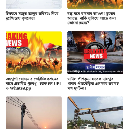
হিমঘরে মজুত আলুর ভবিষ্যৎ নিয়ে
বন্ধ ঘরে বারবার আগুন! ভূতের
দুঃশ্চিন্তায় কৃষকেরা।
আতঙ্ক, নাকি লুকিয়ে আছে অন্য
কোনো রহস্য?
অন্নপূর্ণা যোজনার ভেরিফিকেশনের
ঘাটাল পাঁশকুড়া সড়কে দাসপুর
নামে প্রতারিত গৃহবধূ। হ্যাক হল UPI
থানার পাঁচবেড়িয়া এলাকায় ভয়াবহ
ও WhatsApp
পথ দুর্ঘটনা।