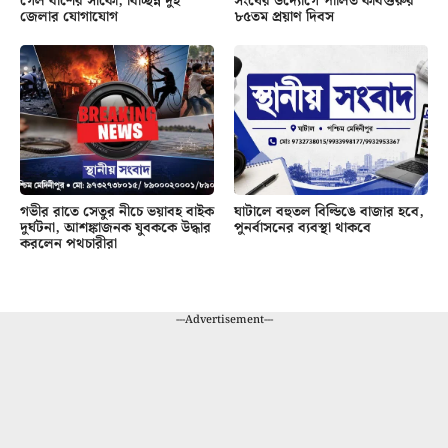
গেল বাঁশের সাঁকো, বিচ্ছিন্ন দুই
সংঘের উদ্যোগে পালিত কবিগুরুর
জেলার যোগাযোগ
৮৫তম প্রয়াণ দিবস
গভীর রাতে সেতুর নীচে ভয়াবহ বাইক
ঘাটালে বহুতল বিল্ডিঙে বাজার হবে,
দুর্ঘটনা, আশঙ্কাজনক যুবককে উদ্ধার
পুনর্বাসনের ব্যবস্থা থাকবে
করলেন পথচারীরা
---Advertisement---