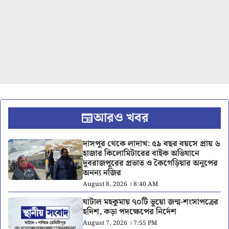
আরও খবর
দাসপুর থেকে লাদাখ: ৫৯ বছর বয়সে প্রায় ৬
হাজার কিলোমিটারের বাইক অভিযানে
দুবরাজপুরের প্রভাত ও কৈগেড়িয়ার অনুপের
অনন্য নজির
August 8, 2026 । 8:40 AM
ঘাটাল মহকুমায় ৭০টি ভুয়ো জন্ম-শংসাপত্রের
হদিশ, কড়া পদক্ষেপের নির্দেশ
August 7, 2026 । 7:55 PM