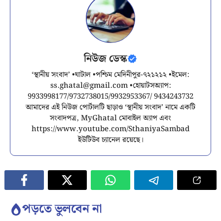
নিউজ ডেস্ক
‘স্থানীয় সংবাদ’ •ঘাটাল •পশ্চিম মেদিনীপুর-৭২১২১২ •ইমেল:
ss.ghatal@gmail.com
•হোয়াটসঅ্যাপ:
9933998177/9732738015/9932953367/ 9434243732
আমাদের এই নিউজ পোর্টালটি ছাড়াও ‘স্থানীয় সংবাদ’ নামে একটি
সংবাদপত্র, MyGhatal মোবাইল অ্যাপ এবং
https://www.youtube.com/SthaniyaSambad
ইউটিউব চ্যানেল রয়েছে।
পড়তে ভুলবেন না