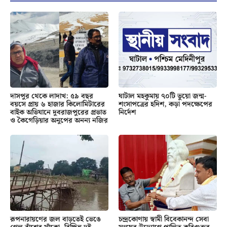
দাসপুর থেকে লাদাখ: ৫৯ বছর
ঘাটাল মহকুমায় ৭০টি ভুয়ো জন্ম-
বয়সে প্রায় ৬ হাজার কিলোমিটারের
শংসাপত্রের হদিশ, কড়া পদক্ষেপের
বাইক অভিযানে দুবরাজপুরের প্রভাত
নির্দেশ
ও কৈগেড়িয়ার অনুপের অনন্য নজির
রূপনারায়ণের জল বাড়তেই ভেঙে
চন্দ্রকোণায় স্বামী বিবেকানন্দ সেবা