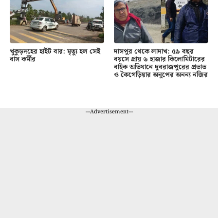
খুকুড়দহের হাইট বার: মৃত্যু হল সেই
দাসপুর থেকে লাদাখ: ৫৯ বছর
বাস কর্মীর
বয়সে প্রায় ৬ হাজার কিলোমিটারের
বাইক অভিযানে দুবরাজপুরের প্রভাত
ও কৈগেড়িয়ার অনুপের অনন্য নজির
---Advertisement---