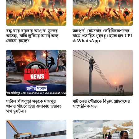
বন্ধ ঘরে বারবার আগুন! ভূতের
অন্নপূর্ণা যোজনার ভেরিফিকেশনের
আতঙ্ক, নাকি লুকিয়ে আছে অন্য
নামে প্রতারিত গৃহবধূ। হ্যাক হল UPI
কোনো রহস্য?
ও WhatsApp
ঘাটাল পাঁশকুড়া সড়কে দাসপুর
ঘাটালের গৌরাতে বিদ্যুৎ গ্রাহকদের
থানার পাঁচবেড়িয়া এলাকায় ভয়াবহ
সাংগঠনিক সভা
পথ দুর্ঘটনা।