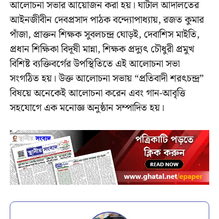
আলোচনা সভার আয়োজন করা হয়। ঘাটাল আদালতের
আইনজীবীন দেবপ্রসাদ পাঠক বন্দ্যোপাধ্যায়, রজত কুমার
পাঁজা, প্রাক্তন শিক্ষক সুবলচন্দ্র ঘোড়ই, দেবাশিস মাইতি,
প্রধান শিক্ষিকা বিদূষী মান্না, শিক্ষক প্রদ্যুৎ চৌধুরী প্রমুখ
বিশিষ্ট ব্যক্তিবর্গের উপস্থিতিতে এই আলোচনা সভা
সংগঠিত হয়। উক্ত আলোচনা সভায় “প্রতিবাদী শরৎচন্দ্র”
বিষয়ে অনেকেই আলোচনা করেন এবং গান-আবৃত্তি
সহযোগে এক মনোজ্ঞ অনুষ্ঠান সম্পাদিত হয়।