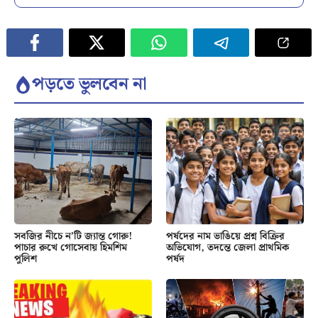
পড়তে ভুলবেন না
সবজির নীচে ন’টি জ্যান্ত গোরু!
পর্ষদের নাম ভাঙিয়ে প্রশ্ন বিক্রির
পাচার রুখে গোসেবায় হিমশিম
অভিযোগ, তদন্তে জেলা প্রাথমিক
পুলিশ
পর্ষদ