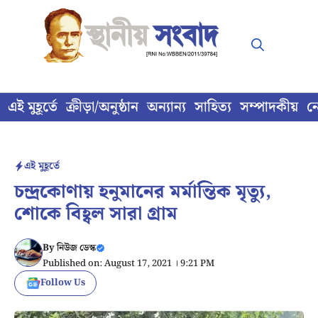
Skip
to
content
এই মুহূর্তে
ক্রীড়া/অনুষ্ঠান
অন্যান্য
সাহিত্য
সম্পাদকীয়
ন
এই মুহূর্তে
চন্দ্রকোণায় হনুমানের মর্মান্তিক মৃত্যু,
শোকে বিহ্বল সারা গ্রাম
By
নিউজ ডেস্ক
Published on: August 17, 2021 । 9:21 PM
Follow Us