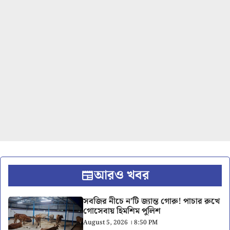
আরও খবর
সবজির নীচে ন’টি জ্যান্ত গোরু! পাচার রুখে
গোসেবায় হিমশিম পুলিশ
August 5, 2026 । 8:50 PM