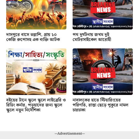
দাসপুরে বাসে তল্লাশি, প্রায় ১০
পথ দুর্ঘটনায় জখম দুই
কেজি রুপোসহ এক ব্যক্তি আটক
মোটরসাইকেল আরোহী
বইয়ের টানে স্কুলে স্কুলে লাইব্রেরি ও
নাবালকের হাতে স্টিয়ারিংয়ের
রিডিং কর্নার, পড়ুয়াদের জন্য স্কুলে
পরিণতি, রাস্তা ছেড়ে পুকুরে নামল
স্কুলে নতুন নির্দেশিকা
চারচাকা
---Advertisement---