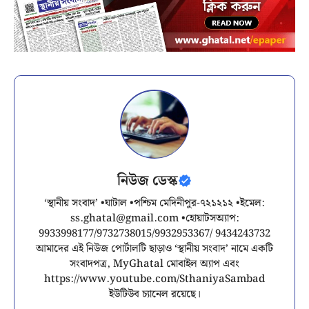
নিউজ ডেস্ক
‘স্থানীয় সংবাদ’ •ঘাটাল •পশ্চিম মেদিনীপুর-৭২১২১২ •ইমেল:
ss.ghatal@gmail.com
•হোয়াটসঅ্যাপ:
9933998177/9732738015/9932953367/ 9434243732
আমাদের এই নিউজ পোর্টালটি ছাড়াও ‘স্থানীয় সংবাদ’ নামে একটি
সংবাদপত্র, MyGhatal মোবাইল অ্যাপ এবং
https://www.youtube.com/SthaniyaSambad
ইউটিউব চ্যানেল রয়েছে।