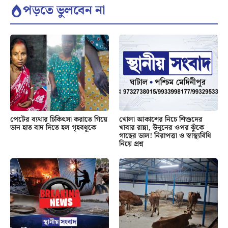
পড়তে ভুলবেন না
পেটের ব্যথার চিকিৎসা করাতে গিয়ে
খোলা আকাশের নিচে শিশুদের
ডান হাত বাদ দিতে হল গৃহবধূকে
খাবার রান্না, উনুনের ওপর ঝুঁকে
গাছের ডাল! নিরাপত্তা ও স্বাস্থ্যবিধি
নিয়ে প্রশ্ন