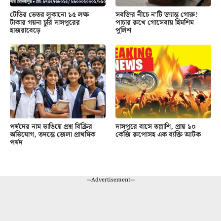
টেডির ভেতর লুকানো ১৫ লক্ষ
সবজির নীচে ন’টি জ্যান্ত গোরু!
টাকার গয়না চুরি দাসপুরের
পাচার রুখে গোসেবায় হিমশিম
হাজরাবেড়ে
পুলিশ
পর্ষদের নাম ভাঙিয়ে প্রশ্ন বিক্রির
দাসপুরে বাসে তল্লাশি, প্রায় ১০
অভিযোগ, তদন্তে জেলা প্রাথমিক
কেজি রুপোসহ এক ব্যক্তি আটক
পর্ষদ
---Advertisement---