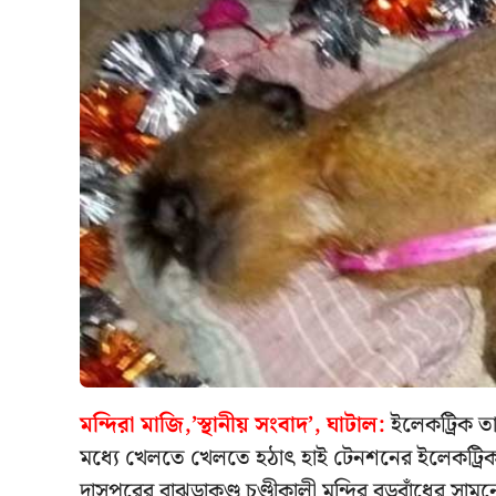
মন্দিরা মাজি,’স্থানীয় সংবাদ’, ঘাটাল:
ইলেকট্রিক তা
মধ্যে খেলতে খেলতে হঠাৎ হাই টেনশনের ইলেকট্রিক
দাসপুরের বাঝড়াকুণ্ডু চণ্ডীকালী মন্দির বড়বাঁধের সাম