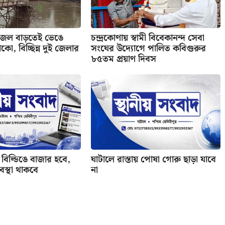
 জল বাড়তেই ভেঙে
চন্দ্রকোণায় স্বামী বিবেকানন্দ সেবা
কো, বিচ্ছিন্ন দুই জেলার
সংঘের উদ্যোগে পালিত কবিগুরুর
৮৫তম প্রয়াণ দিবস
বিল্ডিঙে বাজার হবে,
ঘাটালে রাস্তায় পোষা গোরু ছাড়া যাবে
যবস্থা থাকবে
না