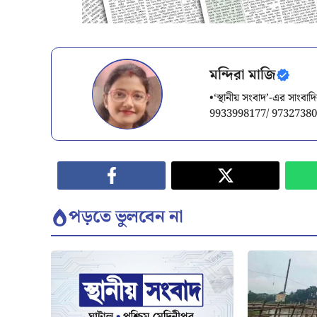
মন্দিরা মাজি
•‘স্থানীয় সংবাদ’-এর সাং
9933998177/ 9732738
পড়তে ভুলবেন না