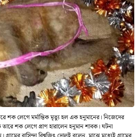
রে শক লেগে মর্মান্তিক মৃত্যু হল এক হনুমানের। নিজেদের
 তারে শক লেগে প্রাণ হারালেন হনুমান শাবক। ঘটনা
নে। গ্ৰামের বাসিন্দা বিশ্বজিৎ দোলই বলেন, মাঝে মধ্যেই গ্ৰামের