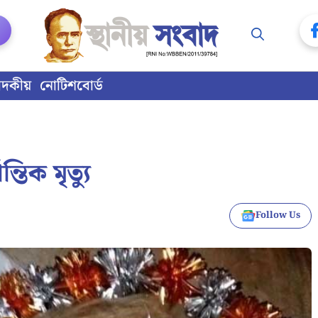
াদকীয়
নোটিশবোর্ড
তিক মৃত্যু
Follow Us