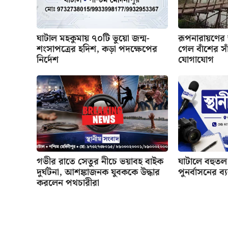
ঘাটাল মহকুমায় ৭০টি ভুয়ো জন্ম-
রূপনারায়ণের
শংসাপত্রের হদিশ, কড়া পদক্ষেপের
গেল বাঁশের সাঁ
নির্দেশ
যোগাযোগ
গভীর রাতে সেতুর নীচে ভয়াবহ বাইক
ঘাটালে বহুতল 
দুর্ঘটনা, আশঙ্কাজনক যুবককে উদ্ধার
পুনর্বাসনের ব্
করলেন পথচারীরা