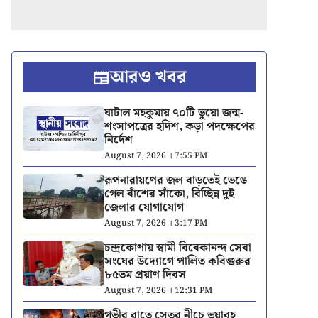
আরও খবর
ঘাটাল মহকুমায় ৭০টি ভুয়ো জন্ম-
শংসাপত্রের হদিশ, কড়া পদক্ষেপের
নির্দেশ
August 7, 2026 । 7:55 PM
রূপনারায়ণের জল বাড়তেই ভেঙে
গেল বাঁশের সাঁকো, বিচ্ছিন্ন দুই
জেলার যোগাযোগ
August 7, 2026 । 3:17 PM
চন্দ্রকোণায় স্বামী বিবেকানন্দ সেবা
সংঘের উদ্যোগে পালিত কবিগুরুর
৮৫তম প্রয়াণ দিবস
August 7, 2026 । 12:31 PM
গভীর রাতে সেতুর নীচে ভয়াবহ