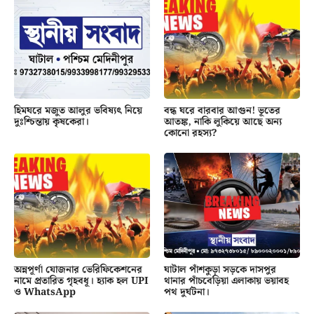
হিমঘরে মজুত আলুর ভবিষ্যৎ নিয়ে
বন্ধ ঘরে বারবার আগুন! ভূতের
দুঃশ্চিন্তায় কৃষকেরা।
আতঙ্ক, নাকি লুকিয়ে আছে অন্য
কোনো রহস্য?
অন্নপূর্ণা যোজনার ভেরিফিকেশনের
ঘাটাল পাঁশকুড়া সড়কে দাসপুর
নামে প্রতারিত গৃহবধূ। হ্যাক হল UPI
থানার পাঁচবেড়িয়া এলাকায় ভয়াবহ
ও WhatsApp
পথ দুর্ঘটনা।