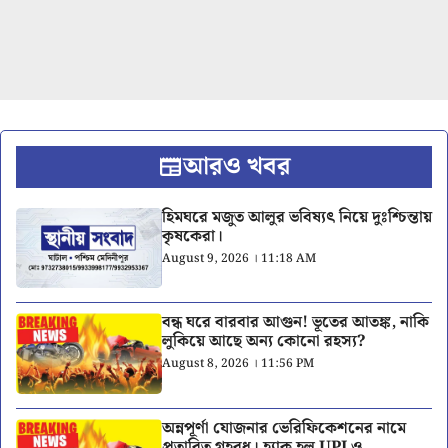
আরও খবর
হিমঘরে মজুত আলুর ভবিষ্যৎ নিয়ে দুঃশ্চিন্তায়
কৃষকেরা।
August 9, 2026 । 11:18 AM
বন্ধ ঘরে বারবার আগুন! ভূতের আতঙ্ক, নাকি
লুকিয়ে আছে অন্য কোনো রহস্য?
August 8, 2026 । 11:56 PM
অন্নপূর্ণা যোজনার ভেরিফিকেশনের নামে
প্রতারিত গৃহবধূ। হ্যাক হল UPI ও