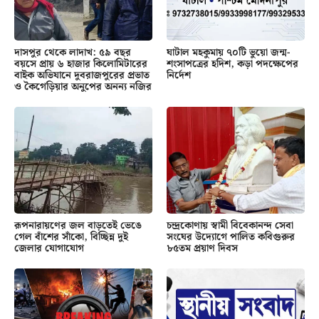
দাসপুর থেকে লাদাখ: ৫৯ বছর
ঘাটাল মহকুমায় ৭০টি ভুয়ো জন্ম-
বয়সে প্রায় ৬ হাজার কিলোমিটারের
শংসাপত্রের হদিশ, কড়া পদক্ষেপের
বাইক অভিযানে দুবরাজপুরের প্রভাত
নির্দেশ
ও কৈগেড়িয়ার অনুপের অনন্য নজির
রূপনারায়ণের জল বাড়তেই ভেঙে
চন্দ্রকোণায় স্বামী বিবেকানন্দ সেবা
গেল বাঁশের সাঁকো, বিচ্ছিন্ন দুই
সংঘের উদ্যোগে পালিত কবিগুরুর
জেলার যোগাযোগ
৮৫তম প্রয়াণ দিবস