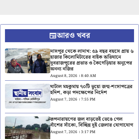
আরও খবর
দাসপুর থেকে লাদাখ: ৫৯ বছর বয়সে প্রায় ৬
হাজার কিলোমিটারের বাইক অভিযানে
দুবরাজপুরের প্রভাত ও কৈগেড়িয়ার অনুপের
অনন্য নজির
August 8, 2026 । 8:40 AM
ঘাটাল মহকুমায় ৭০টি ভুয়ো জন্ম-শংসাপত্রের
হদিশ, কড়া পদক্ষেপের নির্দেশ
August 7, 2026 । 7:55 PM
রূপনারায়ণের জল বাড়তেই ভেঙে গেল
বাঁশের সাঁকো, বিচ্ছিন্ন দুই জেলার যোগাযোগ
August 7, 2026 । 3:17 PM