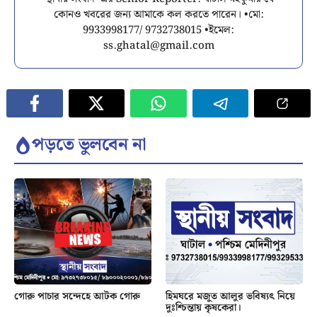
কোনও খবরের জন্য আমাকে কল করতে পারেন। •মো:
9933998177/ 9732738015 •ইমেল:
ss.ghatal@gmail.com
পড়তে ভুলবেন না
গোরু পাচার সন্দেহে আটক গোরু
হিমঘরে মজুত আলুর ভবিষ্যৎ নিয়ে
দুঃশ্চিন্তায় কৃষকেরা।