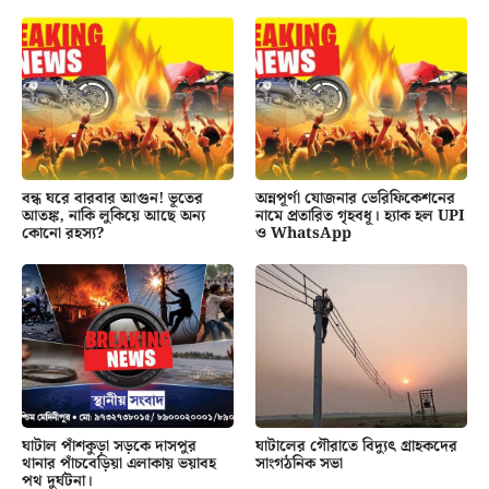
বন্ধ ঘরে বারবার আগুন! ভূতের
অন্নপূর্ণা যোজনার ভেরিফিকেশনের
আতঙ্ক, নাকি লুকিয়ে আছে অন্য
নামে প্রতারিত গৃহবধূ। হ্যাক হল UPI
কোনো রহস্য?
ও WhatsApp
ঘাটাল পাঁশকুড়া সড়কে দাসপুর
ঘাটালের গৌরাতে বিদ্যুৎ গ্রাহকদের
থানার পাঁচবেড়িয়া এলাকায় ভয়াবহ
সাংগঠনিক সভা
পথ দুর্ঘটনা।