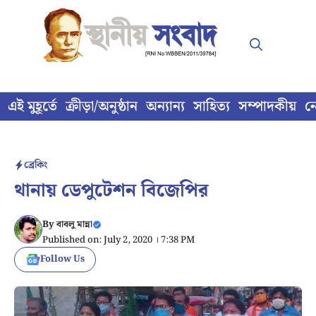
Skip
to
content
এই মুহূর্তে
ক্রীড়া/অনুষ্ঠান
অন্যান্য
সাহিত্য
সম্পাদকীয়
ন
ব্রেকিং
থানায় ডেপুটেশন বিজেপির
By
বাবলু মান্না
Published on: July 2, 2020 । 7:38 PM
Follow Us