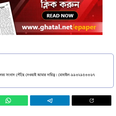
ক সত্য সংবাদ পৌঁছে দেওয়াই আমার দায়িত্ব। মোবাইল-৯৯৩২৯৫৩৩৬৭