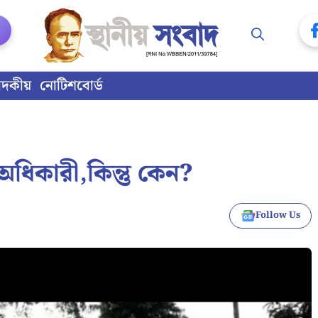
াদকীয়
নোটিশবোর্ড
 অধিকারী,কিন্তু কেন?
Follow Us