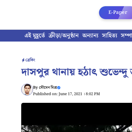
Skip
to
E-Paper
content
এই মুহূর্তে
ক্রীড়া/অনুষ্ঠান
অন্যান্য
সাহিত্য
সম্প
ব্রেকিং
দাসপুর থানায় হঠাৎ শুভেন্দু
By
সৌমেন মিশ্র
Published on: June 17, 2021 । 8:02 PM