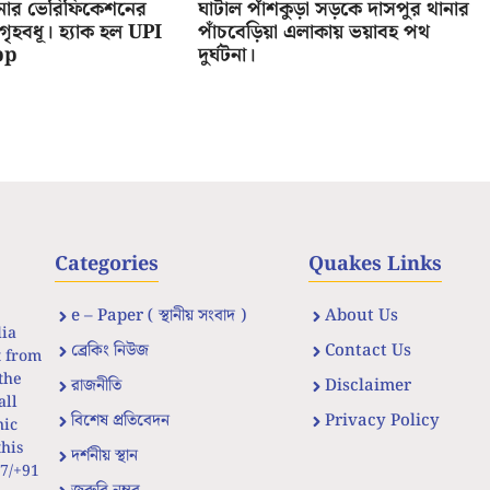
োজনার ভেরিফিকেশনের
ঘাটাল পাঁশকুড়া সড়কে দাসপুর থানার
 গৃহবধূ। হ্যাক হল UPI
পাঁচবেড়িয়া এলাকায় ভয়াবহ পথ
pp
দুর্ঘটনা।
Categories
Quakes Links
e – Paper ( স্থানীয় সংবাদ )
About Us
dia
ব্রেকিং নিউজ
Contact Us
t from
the
রাজনীতি
Disclaimer
all
বিশেষ প্রতিবেদন
Privacy Policy
nic
his
দর্শনীয় স্থান
67/+91