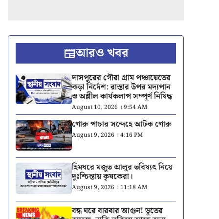
আরও খবর
দাসপুরের গৌরা গ্রাম পঞ্চায়েতের
কড়া নির্দেশ: রাস্তার উপর মদ্যপান
ও অশ্লীল কার্যকলাপ সম্পূর্ণ নিষিদ্ধ
August 10, 2026 । 9:54 AM
গোরু পাচার সন্দেহে আটক গোরু
August 9, 2026 । 4:16 PM
হিমঘরে মজুত আলুর ভবিষ্যৎ নিয়ে
দুঃশ্চিন্তায় কৃষকেরা।
August 9, 2026 । 11:18 AM
বন্ধ ঘরে বারবার আগুন! ভূতের