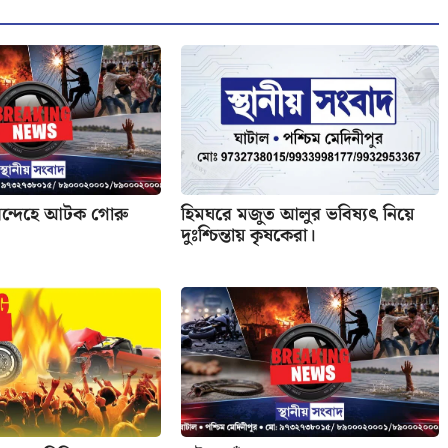
সন্দেহে আটক গোরু
হিমঘরে মজুত আলুর ভবিষ্যৎ নিয়ে
দুঃশ্চিন্তায় কৃষকেরা।