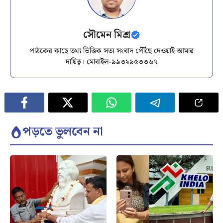
সৌমেন মিশ্র
পাঠকের কাছে তথ্য ভিত্তিক সত্য সংবাদ পৌঁছে দেওয়াই আমার
দায়িত্ব। মোবাইল-৯৯৩২৯৫৩৩৬৭
পড়তে ভুলবেন না