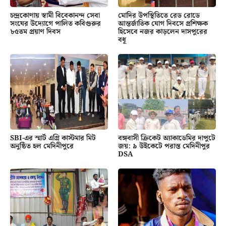
চন্দ্রকোণায় স্বামী বিবেকানন্দ সেবা
মোদির উপস্থিতিতে রেড রোডে
সংঘের উদ্যোগে পালিত কবিগুরুর
আন্তর্জাতিক যোগ দিবসে প্রশিক্ষক
৮৫তম প্রয়াণ দিবস
হিসেবে নজর কাড়লেন দাসপুরের
বধূ
SBI-এর স্মার্ট এগ্রি কাস্টমার মিট
বঙ্গবাসী ক্রিকেট অ্যাকাডেমির দাপুটে
অনুষ্ঠিত হল মেদিনীপুরে
জয়: ৯ উইকেটে পরাস্ত মেদিনীপুর
DSA