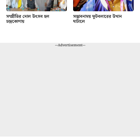
সম্প্রীতির দোল উৎসব হল
সম্ভাবনাময় ফুটবলারের উত্থান
চন্দ্রকোণায়
ঘাটালে
---Advertisement---