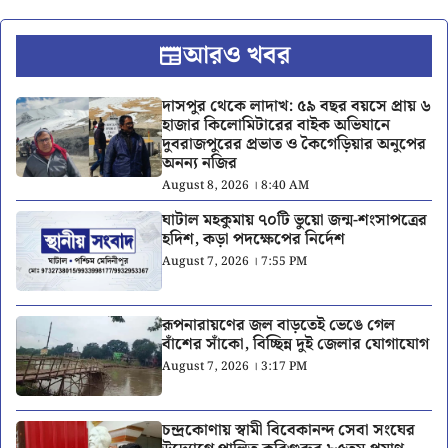
আরও খবর
দাসপুর থেকে লাদাখ: ৫৯ বছর বয়সে প্রায় ৬
হাজার কিলোমিটারের বাইক অভিযানে
দুবরাজপুরের প্রভাত ও কৈগেড়িয়ার অনুপের
অনন্য নজির
August 8, 2026 । 8:40 AM
ঘাটাল মহকুমায় ৭০টি ভুয়ো জন্ম-শংসাপত্রের
হদিশ, কড়া পদক্ষেপের নির্দেশ
August 7, 2026 । 7:55 PM
রূপনারায়ণের জল বাড়তেই ভেঙে গেল
বাঁশের সাঁকো, বিচ্ছিন্ন দুই জেলার যোগাযোগ
August 7, 2026 । 3:17 PM
চন্দ্রকোণায় স্বামী বিবেকানন্দ সেবা সংঘের