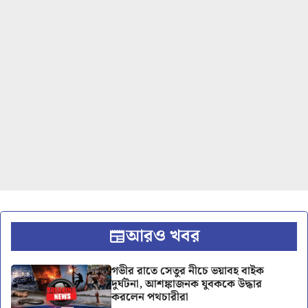
আরও খবর
গভীর রাতে সেতুর নীচে ভয়াবহ বাইক
দুর্ঘটনা, আশঙ্কাজনক যুবককে উদ্ধার
করলেন পথচারীরা