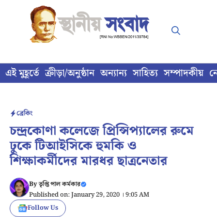
Skip
to
content
এই মুহূর্তে
ক্রীড়া/অনুষ্ঠান
অন্যান্য
সাহিত্য
সম্পাদকীয়
ন
ব্রেকিং
চন্দ্রকোণা কলেজে প্রিন্সিপ্যালের রুমে
ঢুকে টিআইসিকে হুমকি ও
শিক্ষাকর্মীদের মারধর ছাত্রনেতার
By
তৃপ্তি পাল কর্মকার
Published on: January 29, 2020 । 9:05 AM
Follow Us