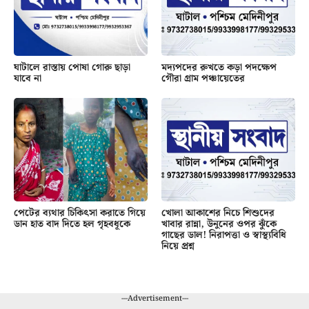
ঘাটালে রাস্তায় পোষা গোরু ছাড়া
মদ্যপদের রুখতে কড়া পদক্ষেপ
যাবে না
গৌরা গ্রাম পঞ্চায়েতের
পেটের ব্যথার চিকিৎসা করাতে গিয়ে
খোলা আকাশের নিচে শিশুদের
ডান হাত বাদ দিতে হল গৃহবধূকে
খাবার রান্না, উনুনের ওপর ঝুঁকে
গাছের ডাল! নিরাপত্তা ও স্বাস্থ্যবিধি
নিয়ে প্রশ্ন
---Advertisement---