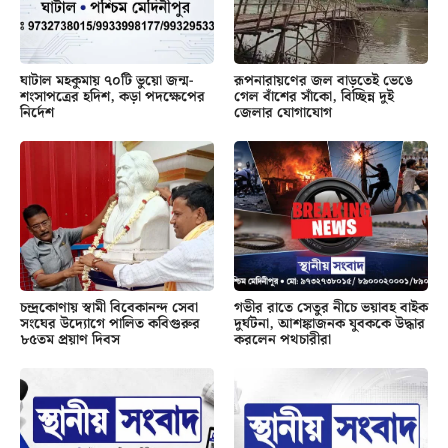
ঘাটাল মহকুমায় ৭০টি ভুয়ো জন্ম-
রূপনারায়ণের জল বাড়তেই ভেঙে
শংসাপত্রের হদিশ, কড়া পদক্ষেপের
গেল বাঁশের সাঁকো, বিচ্ছিন্ন দুই
নির্দেশ
জেলার যোগাযোগ
চন্দ্রকোণায় স্বামী বিবেকানন্দ সেবা
গভীর রাতে সেতুর নীচে ভয়াবহ বাইক
সংঘের উদ্যোগে পালিত কবিগুরুর
দুর্ঘটনা, আশঙ্কাজনক যুবককে উদ্ধার
৮৫তম প্রয়াণ দিবস
করলেন পথচারীরা