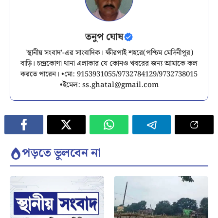
তনুপ ঘোষ
'স্থানীয় সংবাদ'-এর সাংবাদিক। ক্ষীরপাই শহরে(পশ্চিম মেদিনীপুর)
বাড়ি। চন্দ্রকোণা থানা এলাকার যে কোনও খবরের জন্য আমাকে কল
করতে পারেন। •মো: 9153931055/9732784129/9732738015
•ইমেল:
ss.ghatal@gmail.com
পড়তে ভুলবেন না