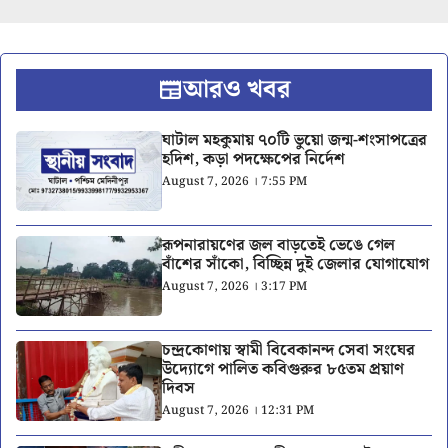
আরও খবর
ঘাটাল মহকুমায় ৭০টি ভুয়ো জন্ম-শংসাপত্রের
হদিশ, কড়া পদক্ষেপের নির্দেশ
August 7, 2026 । 7:55 PM
রূপনারায়ণের জল বাড়তেই ভেঙে গেল
বাঁশের সাঁকো, বিচ্ছিন্ন দুই জেলার যোগাযোগ
August 7, 2026 । 3:17 PM
চন্দ্রকোণায় স্বামী বিবেকানন্দ সেবা সংঘের
উদ্যোগে পালিত কবিগুরুর ৮৫তম প্রয়াণ
দিবস
August 7, 2026 । 12:31 PM